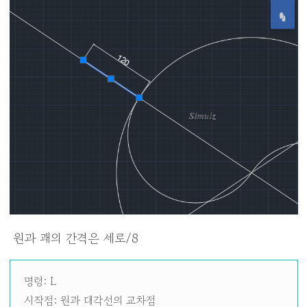
원과 괘의 간격은 세로/8
명령: L
시작점: 원과 대각선의 교차점