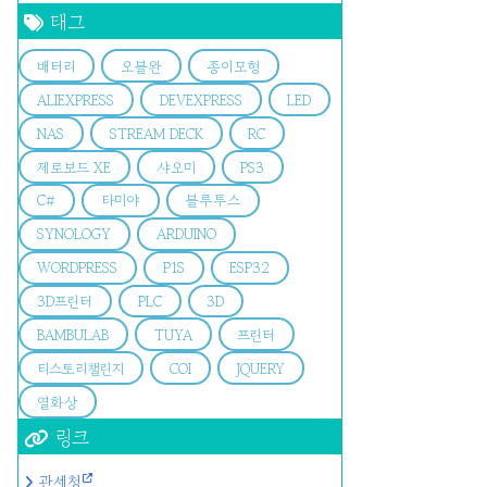
태그
배터리
오블완
종이모형
ALIEXPRESS
DEVEXPRESS
LED
NAS
STREAM DECK
RC
제로보드 XE
샤오미
PS3
C#
타미야
블루투스
SYNOLOGY
ARDUINO
WORDPRESS
P1S
ESP32
3D프린터
PLC
3D
BAMBULAB
TUYA
프린터
티스토리챌린지
COI
JQUERY
열화상
링크
관세청