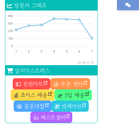
방문자 그래프
08-08 11:36
알리익스프레스
💵 천원마트
🪙 쿠폰 센터
💰 초이스 배송
🛫 5일 배송
🤩 꽁돈대첩
🎁 빅세이브
👍 베스트셀러