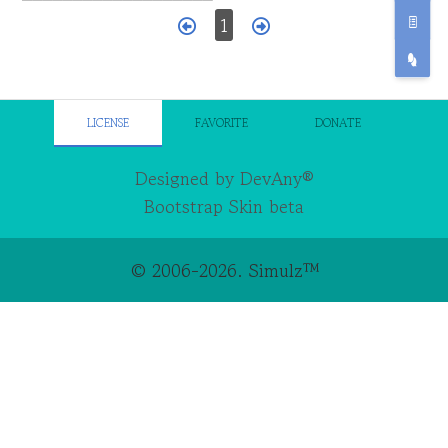
1
LICENSE
FAVORITE
DONATE
Designed by DevAny®
Bootstrap Skin beta
© 2006-2026. Simulz™